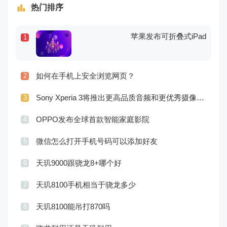
热门排序
苹果发布可折叠式iPad
1
如何在手机上安全浏览网页？
2
Sony Xperia 3将推出更高品质音频和更优秀摄像技术
3
OPPO发布全球首款智能家庭影院
4
微信怎么打开手机号码可以添加好友
5
天玑9000跟骁龙8+哪个好
6
天玑8100手机相当于骁龙多少
7
天玑8100能吊打870吗
8