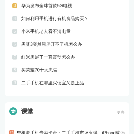
华为发布全球首款5G电视
3
如何利用手机进行有机食品购买？
4
小米手机老人看不清电量
5
黑鲨3突然黑屏开不了机怎么办
6
红米黑屏了一直震动怎么办
7
买荣耀70十大忠告
8
二手手机在哪里买便宜又是正品
9
课堂
更多
精
忠机者手机专卖平台：二手手机市场火爆，iPhone成为最受欢迎的品牌
07-05