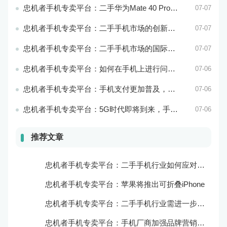
忠机者手机专卖平台：二手华为Mate 40 Pro市场价格持续波动
07-07
忠机者手机专卖平台：二手手机市场的创新发展和科技引领
07-07
忠机者手机专卖平台：二手手机市场的国际化发展和拓展海外市场
07-07
忠机者手机专卖平台：如何在手机上进行问卷调查？
07-06
忠机者手机专卖平台：手机支付更加普及，移动支付将成为主流
07-06
忠机者手机专卖平台：5G时代即将到来，手机市场面临新机遇与挑战
07-06
推荐文章
忠机者手机专卖平台：二手手机行业如何应对新消费升级的趋势
忠机者手机专卖平台：苹果将推出可折叠iPhone
忠机者手机专卖平台：二手手机行业需进一步扩大市场份额
忠机者手机专卖平台：手机厂商加强品牌营销和用户服务