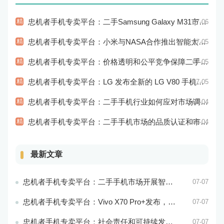
精
忠机者手机专卖平台：二手Samsung Galaxy M31市场价格持续下跌
07-06
精
忠机者手机专卖平台：小米与NASA合作推出智能太空手表
07-05
精
忠机者手机专卖平台：价格透明和公平竞争保障二手手机交易市场的稳定性和健康发展
07-05
精
忠机者手机专卖平台：LG 发布全新的 LG V80 手机，支持 5G 网络
07-05
精
忠机者手机专卖平台：二手手机行业如何应对市场调整的变动
07-04
精
忠机者手机专卖平台：二手手机市场的品质认证和市场溯源
07-04
最新文章
忠机者手机专卖平台：二手手机市场开展智能化运营，优化市场流程和效率
07-07
忠机者手机专卖平台：Vivo X70 Pro+发布，搭载超强的拍照能力和高效的处理器
07-07
忠机者手机专卖平台：社会责任和可持续发展是二手手机行业发展的关键
07-07