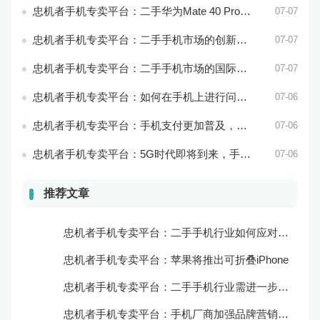
忠机者手机专卖平台：二手华为Mate 40 Pro市场价格持续波动
07-07
忠机者手机专卖平台：二手手机市场的创新发展和科技引领
07-07
忠机者手机专卖平台：二手手机市场的国际化发展和拓展海外市场
07-07
忠机者手机专卖平台：如何在手机上进行问卷调查？
07-06
忠机者手机专卖平台：手机支付更加普及，移动支付将成为主流
07-06
忠机者手机专卖平台：5G时代即将到来，手机市场面临新机遇与挑战
07-06
推荐文章
忠机者手机专卖平台：二手手机行业如何应对新消费升级的趋势
忠机者手机专卖平台：苹果将推出可折叠iPhone
忠机者手机专卖平台：二手手机行业需进一步扩大市场份额
忠机者手机专卖平台：手机厂商加强品牌营销和用户服务