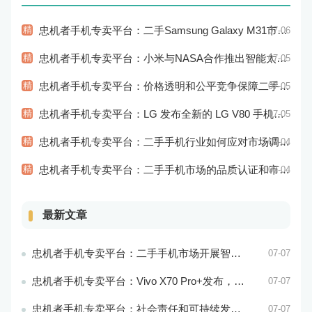
精
忠机者手机专卖平台：二手Samsung Galaxy M31市场价格持续下跌
07-06
精
忠机者手机专卖平台：小米与NASA合作推出智能太空手表
07-05
精
忠机者手机专卖平台：价格透明和公平竞争保障二手手机交易市场的稳定性和健康发展
07-05
精
忠机者手机专卖平台：LG 发布全新的 LG V80 手机，支持 5G 网络
07-05
精
忠机者手机专卖平台：二手手机行业如何应对市场调整的变动
07-04
精
忠机者手机专卖平台：二手手机市场的品质认证和市场溯源
07-04
最新文章
忠机者手机专卖平台：二手手机市场开展智能化运营，优化市场流程和效率
07-07
忠机者手机专卖平台：Vivo X70 Pro+发布，搭载超强的拍照能力和高效的处理器
07-07
忠机者手机专卖平台：社会责任和可持续发展是二手手机行业发展的关键
07-07