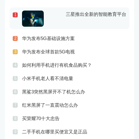
三星推出全新的智能教育平台
1
华为发布5G基础设施方案
2
华为发布全球首款5G电视
3
如何利用手机进行有机食品购买？
4
小米手机老人看不清电量
5
黑鲨3突然黑屏开不了机怎么办
6
红米黑屏了一直震动怎么办
7
买荣耀70十大忠告
8
二手手机在哪里买便宜又是正品
9