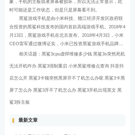
象，手机的主板或者屏幕被损坏，所以无法正常显示，此
时可能还是工作状态，但是只是屏幕看不到。
黑鲨游戏手机是由小米科技、赣江经济开发区政府联
合投资的黑鲨科技发布的国内首款高端游戏手机。2018年4
月13日，黑鲨游戏手机在北京发布。2018年4月3日，小米
CEO雷军通过微博证实，小米已投资黑鲨游戏手机品牌，
并确认这款新机4月13日下午3点即将正式发布。2018年3
相关话题：
黑鲨3cpu虚焊维修多少钱
黑鲨3s突然死机
月21日，黑鲨与京东正式签订了战略合作协议，未来三年
无法开机咋办
黑鲨3强制重启
小米黑鲨维修点查询
抖音抖
就黑鲨游戏手机在京东商城的线上推广销售达成三年独家
合作。2018年4月13日下午，黑鲨科技正式发布黑鲨游戏手
店怎么开
黑鲨3卡顿突然黑屏开不了机怎么办呢
黑鲨3卡黑
机。黑鲨游戏手机整体机身采用X设计语言。背部“阶梯
屏了怎么办
黑鲨3开不了机怎么办
黑鲨3开机出现英文
黑
式”造型设计，强化游戏握感体验；机身正面采用2.5D无边
鲨3拆主板
界悬浮玻璃，配备5.99英寸18：9全面屏。
最新文章