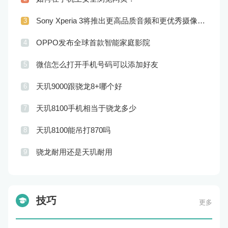
Sony Xperia 3将推出更高品质音频和更优秀摄像技术
3
OPPO发布全球首款智能家庭影院
4
微信怎么打开手机号码可以添加好友
5
天玑9000跟骁龙8+哪个好
6
天玑8100手机相当于骁龙多少
7
天玑8100能吊打870吗
8
骁龙耐用还是天玑耐用
9
技巧
更多