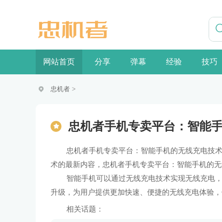
网站首页
分享
弹幕
经验
技巧
忠机者
>
忠机者手机专卖平台：智能
忠机者手机专卖平台：智能手机的无线充电技
术的最新内容，忠机者手机专卖平台：智能手机的无
智能手机可以通过无线充电技术实现无线充电
升级，为用户提供更加快速、便捷的无线充电体验，
相关话题：