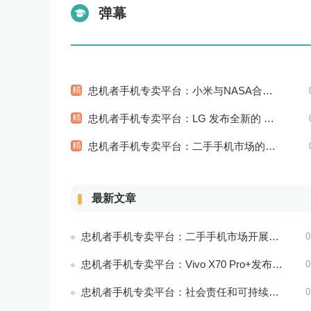
弹幕
精
忠机者手机专卖平台：小米与NASA合作推出智能太空手表
精
忠机者手机专卖平台：LG 发布全新的 LG V80 手机，支持 5G 网络
精
忠机者手机专卖平台：二手手机市场的品质认证和市场溯源
最新文章
忠机者手机专卖平台：二手手机市场开展智能化运营，优化市场流程和效率
0
忠机者手机专卖平台：Vivo X70 Pro+发布，搭载超强的拍照能力和高效的处理器
0
忠机者手机专卖平台：社会责任和可持续发展是二手手机行业发展的关键
0