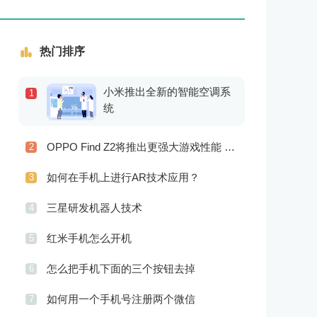
热门排序
小米推出全新的智能空调系
1
统
OPPO Find Z2将推出更强大游戏性能 更高级别的音频技术
2
如何在手机上进行AR技术应用？
3
三星研发机器人技术
4
红米手机怎么开机
5
怎么把手机下面的三个按钮去掉
6
如何用一个手机号注册两个微信
7