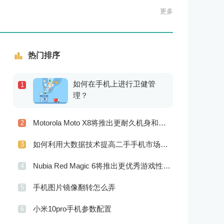
更多
热门排序
如何在手机上进行卫健管
1
理？
Motorola Moto X8将推出更耐久机身和更优良音频效果
2
如何利用大数据技术提高二手手机市场的销售效率？
3
Nubia Red Magic 6将推出更优秀游戏性能 更美观的外观设计
4
手机图片镜像翻转怎么弄
5
小米10pro手机参数配置
6