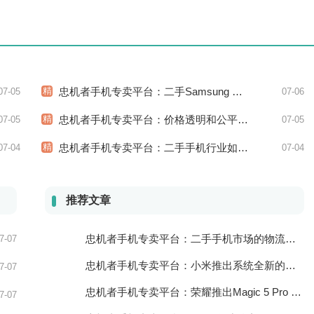
精
忠机者手机专卖平台：二手Samsung Galaxy M31市场价格持续下跌
07-05
07-06
精
忠机者手机专卖平台：价格透明和公平竞争保障二手手机交易市场的稳定性和健康发展
07-05
07-05
精
忠机者手机专卖平台：二手手机行业如何应对市场调整的变动
07-04
07-04
推荐文章
忠机者手机专卖平台：二手手机市场的物流配送和出售方式
7-07
忠机者手机专卖平台：小米推出系统全新的智能厨房
7-07
忠机者手机专卖平台：荣耀推出Magic 5 Pro 手机，搭载麒麟9000处理器和5000万像素主摄像头
7-07