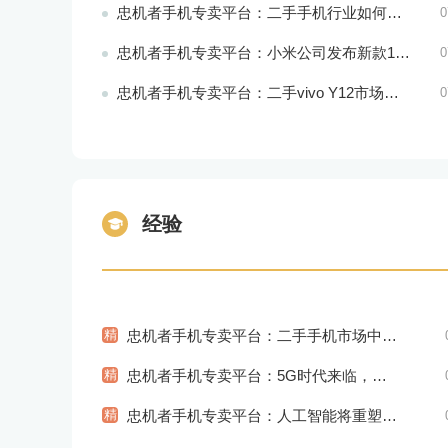
忠机者手机专卖平台：二手手机行业如何应对环境保护的责任
0
忠机者手机专卖平台：小米公司发布新款11T Pro手机，搭载120W快充技术
0
忠机者手机专卖平台：二手vivo Y12市场价格相对稳定
0
经验
精
忠机者手机专卖平台：二手手机市场中的环保理念
精
忠机者手机专卖平台：5G时代来临，手机市场将迎来新变革
精
忠机者手机专卖平台：人工智能将重塑未来医疗产业