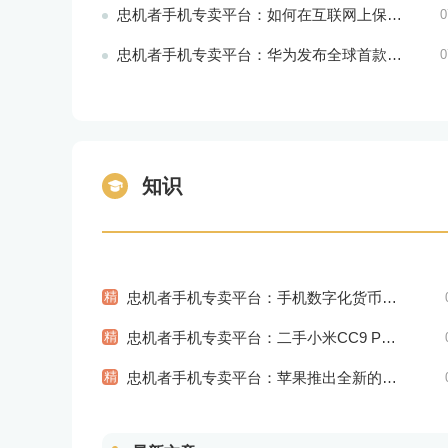
忠机者手机专卖平台：如何在互联网上保持安全？
0
忠机者手机专卖平台：华为发布全球首款智能物业管理系统
0
知识
精
忠机者手机专卖平台：手机数字化货币应用陆续推出
精
忠机者手机专卖平台：二手小米CC9 Pro市场价格持续下跌
精
忠机者手机专卖平台：苹果推出全新的智能语音交互系统