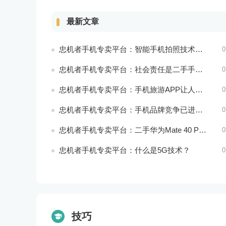
最新文章
忠机者手机专卖平台：智能手机拍照技术将不断升级，成为手机行业的重要趋势
0
忠机者手机专卖平台：社会责任是二手手机市场的使命和价值所在
0
忠机者手机专卖平台：手机旅游APP让人们轻松出行
0
忠机者手机专卖平台：手机品牌竞争已进入新阶段
0
忠机者手机专卖平台：二手华为Mate 40 Pro市场价格持续下跌
0
忠机者手机专卖平台：什么是5G技术？
0
技巧