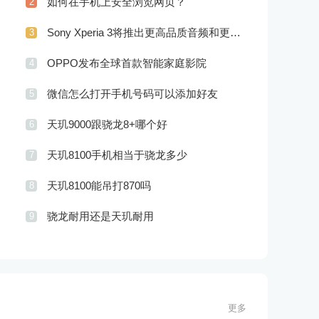
如何在手机上安全浏览网页？
2
Sony Xperia 3将推出更高品质音频和更优秀摄像技术
3
OPPO发布全球首款智能家庭影院
4
微信怎么打开手机号码可以添加好友
5
天玑9000跟骁龙8+哪个好
6
天玑8100手机相当于骁龙多少
7
天玑8100能吊打870吗
8
骁龙耐用还是天玑耐用
9
更多