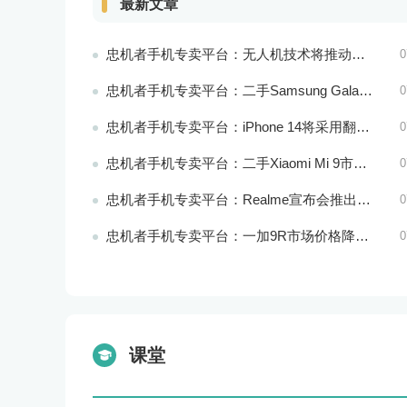
最新文章
忠机者手机专卖平台：无人机技术将推动物流行业的智能化发展
0
忠机者手机专卖平台：二手Samsung Galaxy M21市场价格相对稳定
0
忠机者手机专卖平台：iPhone 14将采用翻盖式设计？
0
忠机者手机专卖平台：二手Xiaomi Mi 9市场价格相对稳定
0
忠机者手机专卖平台：Realme宣布会推出全新Realme X10 Max 5G
0
忠机者手机专卖平台：一加9R市场价格降至2000元以下
0
课堂