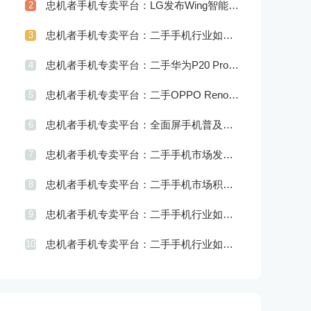
忠机者手机专卖平台：LG发布Wing智能手机，支持双屏交互
2
忠机者手机专卖平台：二手手机行业如何应对供应链管理的挑战
3
忠机者手机专卖平台：二手华为P20 Pro市场价格持续波动
4
忠机者手机专卖平台：二手OPPO Reno 2市场价格相对稳定
5
忠机者手机专卖平台：全面屏手机普及程度逐步提高
6
忠机者手机专卖平台：二手手机市场发展借力5G，迎来新机遇
7
忠机者手机专卖平台：二手手机市场积极推进品牌转型，实现品牌创新和升级
8
忠机者手机专卖平台：二手手机行业如何应对社区运营的重要性
9
忠机者手机专卖平台：二手手机行业如何应对创新驱动的发展
10