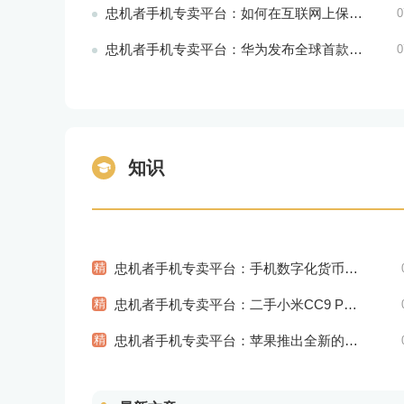
忠机者手机专卖平台：如何在互联网上保持安全？
0
忠机者手机专卖平台：华为发布全球首款智能物业管理系统
0
知识
精
忠机者手机专卖平台：手机数字化货币应用陆续推出
精
忠机者手机专卖平台：二手小米CC9 Pro市场价格持续下跌
精
忠机者手机专卖平台：苹果推出全新的智能语音交互系统