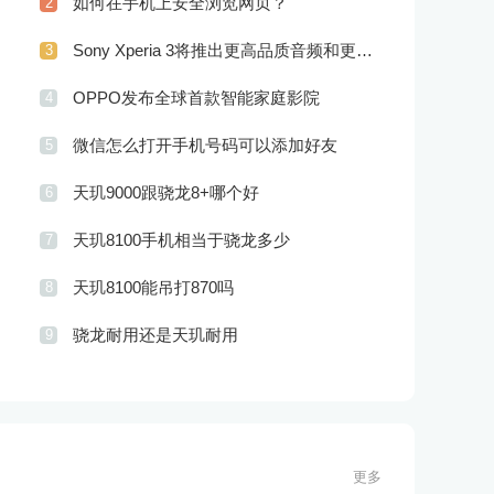
如何在手机上安全浏览网页？
2
Sony Xperia 3将推出更高品质音频和更优秀摄像技术
3
OPPO发布全球首款智能家庭影院
4
微信怎么打开手机号码可以添加好友
5
天玑9000跟骁龙8+哪个好
6
天玑8100手机相当于骁龙多少
7
天玑8100能吊打870吗
8
骁龙耐用还是天玑耐用
9
更多