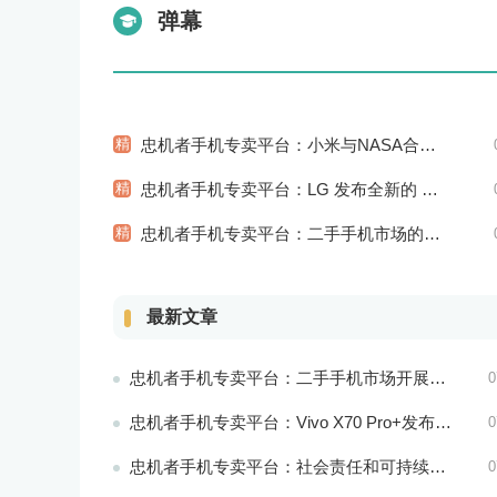
弹幕
精
忠机者手机专卖平台：小米与NASA合作推出智能太空手表
精
忠机者手机专卖平台：LG 发布全新的 LG V80 手机，支持 5G 网络
精
忠机者手机专卖平台：二手手机市场的品质认证和市场溯源
最新文章
忠机者手机专卖平台：二手手机市场开展智能化运营，优化市场流程和效率
0
忠机者手机专卖平台：Vivo X70 Pro+发布，搭载超强的拍照能力和高效的处理器
0
忠机者手机专卖平台：社会责任和可持续发展是二手手机行业发展的关键
0