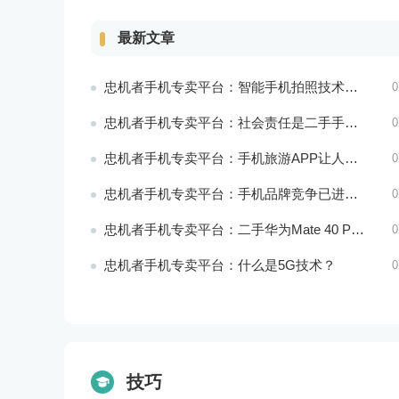
最新文章
忠机者手机专卖平台：智能手机拍照技术将不断升级，成为手机行业的重要趋势
0
忠机者手机专卖平台：社会责任是二手手机市场的使命和价值所在
0
忠机者手机专卖平台：手机旅游APP让人们轻松出行
0
忠机者手机专卖平台：手机品牌竞争已进入新阶段
0
忠机者手机专卖平台：二手华为Mate 40 Pro市场价格持续下跌
0
忠机者手机专卖平台：什么是5G技术？
0
技巧