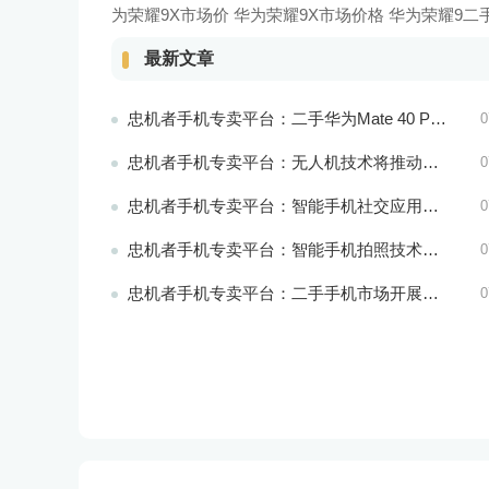
为荣耀9X市场价
华为荣耀9X市场价格 华为荣耀9二
最新文章
忠机者手机专卖平台：二手华为Mate 40 Pro市场价格持续波动
0
忠机者手机专卖平台：无人机技术将推动物流行业的智能化发展
0
忠机者手机专卖平台：智能手机社交应用分析
0
忠机者手机专卖平台：智能手机拍照技术将不断升级，成为手机行业的重要趋势
0
忠机者手机专卖平台：二手手机市场开展智能化运营，优化市场流程和效率
0