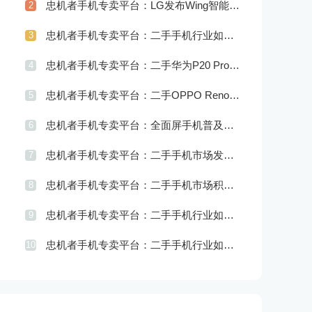
忠机者手机专卖平台：LG发布Wing智能手机，支持双屏交互
2
忠机者手机专卖平台：二手手机行业如何应对供应链管理的挑战
3
忠机者手机专卖平台：二手华为P20 Pro市场价格持续波动
4
忠机者手机专卖平台：二手OPPO Reno 2市场价格相对稳定
5
忠机者手机专卖平台：全面屏手机普及程度逐步提高
6
忠机者手机专卖平台：二手手机市场发展借力5G，迎来新机遇
7
忠机者手机专卖平台：二手手机市场积极推进品牌转型，实现品牌创新和升级
8
忠机者手机专卖平台：二手手机行业如何应对社区运营的重要性
9
忠机者手机专卖平台：二手手机行业如何应对创新驱动的发展
10