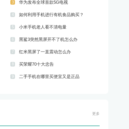
华为发布全球首款5G电视
3
如何利用手机进行有机食品购买？
4
小米手机老人看不清电量
5
黑鲨3突然黑屏开不了机怎么办
6
红米黑屏了一直震动怎么办
7
买荣耀70十大忠告
8
二手手机在哪里买便宜又是正品
9
更多