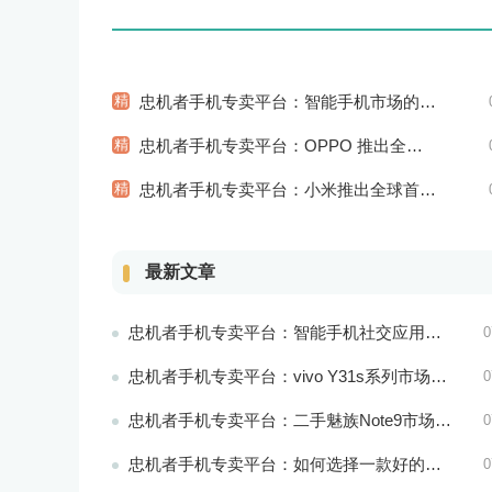
精
忠机者手机专卖平台：智能手机市场的信息安全挑战
精
忠机者手机专卖平台：OPPO 推出全新 A74 手机，采用 AMOLED 屏幕和大容量电池
精
忠机者手机专卖平台：小米推出全球首款智能床垫
最新文章
忠机者手机专卖平台：智能手机社交应用分析
0
忠机者手机专卖平台：vivo Y31s系列市场价格走势平稳
0
忠机者手机专卖平台：二手魅族Note9市场价格持续下跌
0
忠机者手机专卖平台：如何选择一款好的二手手机应用？
0