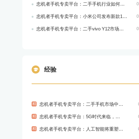
忠机者手机专卖平台：二手手机行业如何应对环境保护的责任
0
忠机者手机专卖平台：小米公司发布新款11T Pro手机，搭载120W快充技术
0
忠机者手机专卖平台：二手vivo Y12市场价格相对稳定
0
经验
精
忠机者手机专卖平台：二手手机市场中的环保理念
精
忠机者手机专卖平台：5G时代来临，手机市场将迎来新变革
精
忠机者手机专卖平台：人工智能将重塑未来医疗产业