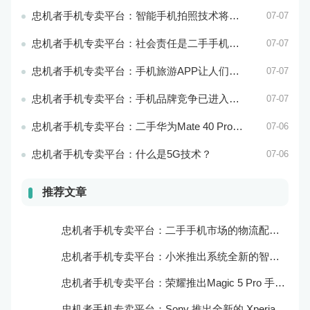
忠机者手机专卖平台：智能手机拍照技术将不断升级，成为手机行业的重要趋势
07-07
忠机者手机专卖平台：社会责任是二手手机市场的使命和价值所在
07-07
忠机者手机专卖平台：手机旅游APP让人们轻松出行
07-07
忠机者手机专卖平台：手机品牌竞争已进入新阶段
07-07
忠机者手机专卖平台：二手华为Mate 40 Pro市场价格持续下跌
07-06
忠机者手机专卖平台：什么是5G技术？
07-06
推荐文章
忠机者手机专卖平台：二手手机市场的物流配送和出售方式
忠机者手机专卖平台：小米推出系统全新的智能厨房
忠机者手机专卖平台：荣耀推出Magic 5 Pro 手机，搭载麒麟9000处理器和5000万像素主摄像头
忠机者手机专卖平台：Sony 推出全新的 Xperia 1 III 手机，展现出卓越的技术和品质