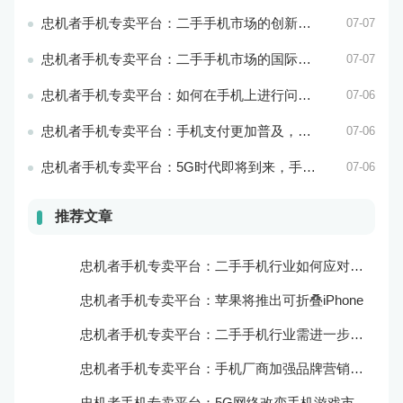
忠机者手机专卖平台：二手手机市场的创新发展和科技引领
07-07
忠机者手机专卖平台：二手手机市场的国际化发展和拓展海外市场
07-07
忠机者手机专卖平台：如何在手机上进行问卷调查？
07-06
忠机者手机专卖平台：手机支付更加普及，移动支付将成为主流
07-06
忠机者手机专卖平台：5G时代即将到来，手机市场面临新机遇与挑战
07-06
推荐文章
忠机者手机专卖平台：二手手机行业如何应对新消费升级的趋势
忠机者手机专卖平台：苹果将推出可折叠iPhone
忠机者手机专卖平台：二手手机行业需进一步扩大市场份额
忠机者手机专卖平台：手机厂商加强品牌营销和用户服务
忠机者手机专卖平台：5G网络改变手机游戏市场格局