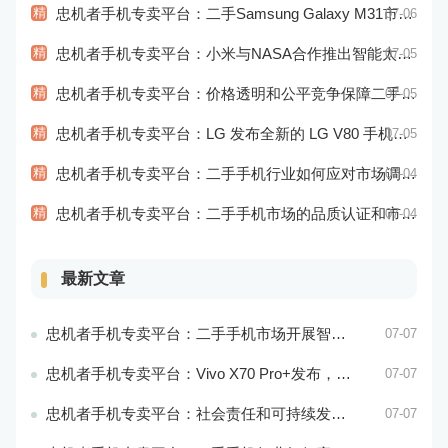
精
忠机者手机专卖平台：二手Samsung Galaxy M31市场价格持续下跌
07-06
精
忠机者手机专卖平台：小米与NASA合作推出智能太空手表
07-05
精
忠机者手机专卖平台：价格透明和公平竞争保障二手手机交易市场的稳定性和健康发展
07-05
精
忠机者手机专卖平台：LG 发布全新的 LG V80 手机，支持 5G 网络
07-05
精
忠机者手机专卖平台：二手手机行业如何应对市场调整的变动
07-04
精
忠机者手机专卖平台：二手手机市场的品质认证和市场溯源
07-04
最新文章
忠机者手机专卖平台：二手手机市场开展智能化运营，优化市场流程和效率
07-07
忠机者手机专卖平台：Vivo X70 Pro+发布，搭载超强的拍照能力和高效的处理器
07-07
忠机者手机专卖平台：社会责任和可持续发展是二手手机行业发展的关键
07-07