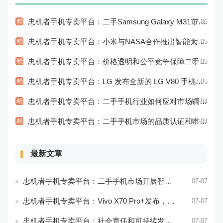
精
忠机者手机专卖平台：二手Samsung Galaxy M31市场价格持续下跌
07-06
精
忠机者手机专卖平台：小米与NASA合作推出智能太空手表
07-05
精
忠机者手机专卖平台：价格透明和公平竞争保障二手手机交易市场的稳定性和健康发展
07-05
精
忠机者手机专卖平台：LG 发布全新的 LG V80 手机，支持 5G 网络
07-05
精
忠机者手机专卖平台：二手手机行业如何应对市场调整的变动
07-04
精
忠机者手机专卖平台：二手手机市场的品质认证和市场溯源
07-04
最新文章
忠机者手机专卖平台：二手手机市场开展智能化运营，优化市场流程和效率
07-07
忠机者手机专卖平台：Vivo X70 Pro+发布，搭载超强的拍照能力和高效的处理器
07-07
忠机者手机专卖平台：社会责任和可持续发展是二手手机行业发展的关键
07-07