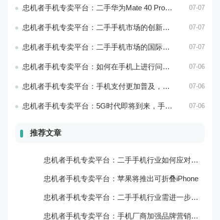
忠机者手机专卖平台：二手华为Mate 40 Pro市场价格持续波动
07-07
忠机者手机专卖平台：二手手机市场的创新发展和科技引领
07-07
忠机者手机专卖平台：二手手机市场的国际化发展和拓展海外市场
07-07
忠机者手机专卖平台：如何在手机上进行问卷调查？
07-06
忠机者手机专卖平台：手机支付更加普及，移动支付将成为主流
07-06
忠机者手机专卖平台：5G时代即将到来，手机市场面临新机遇与挑战
07-06
推荐文章
忠机者手机专卖平台：二手手机行业如何应对新消费升级的趋势
忠机者手机专卖平台：苹果将推出可折叠iPhone
忠机者手机专卖平台：二手手机行业需进一步扩大市场份额
忠机者手机专卖平台：手机厂商加强品牌营销和用户服务