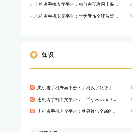
忠机者手机专卖平台：如何在互联网上保持安全？
0
忠机者手机专卖平台：华为发布全球首款智能物业管理系统
0
知识
精
忠机者手机专卖平台：手机数字化货币应用陆续推出
精
忠机者手机专卖平台：二手小米CC9 Pro市场价格持续下跌
精
忠机者手机专卖平台：苹果推出全新的智能语音交互系统