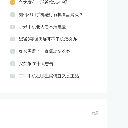
华为发布全球首款5G电视
3
如何利用手机进行有机食品购买？
4
小米手机老人看不清电量
5
黑鲨3突然黑屏开不了机怎么办
6
红米黑屏了一直震动怎么办
7
买荣耀70十大忠告
8
二手手机在哪里买便宜又是正品
9
更多