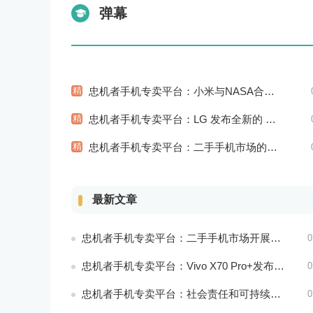
弹幕
精
忠机者手机专卖平台：小米与NASA合作推出智能太空手表
精
忠机者手机专卖平台：LG 发布全新的 LG V80 手机，支持 5G 网络
精
忠机者手机专卖平台：二手手机市场的品质认证和市场溯源
最新文章
忠机者手机专卖平台：二手手机市场开展智能化运营，优化市场流程和效率
0
忠机者手机专卖平台：Vivo X70 Pro+发布，搭载超强的拍照能力和高效的处理器
0
忠机者手机专卖平台：社会责任和可持续发展是二手手机行业发展的关键
0