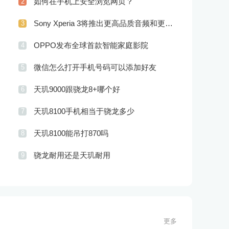
如何在手机上安全浏览网页？
2
Sony Xperia 3将推出更高品质音频和更优秀摄像技术
3
OPPO发布全球首款智能家庭影院
4
微信怎么打开手机号码可以添加好友
5
天玑9000跟骁龙8+哪个好
6
天玑8100手机相当于骁龙多少
7
天玑8100能吊打870吗
8
骁龙耐用还是天玑耐用
9
更多