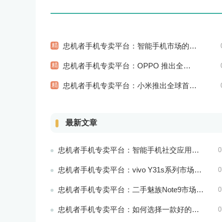
精
忠机者手机专卖平台：智能手机市场的信息安全挑战
精
忠机者手机专卖平台：OPPO 推出全新 A74 手机，采用 AMOLED 屏幕和大容量电池
精
忠机者手机专卖平台：小米推出全球首款智能床垫
最新文章
忠机者手机专卖平台：智能手机社交应用分析
0
忠机者手机专卖平台：vivo Y31s系列市场价格走势平稳
0
忠机者手机专卖平台：二手魅族Note9市场价格持续下跌
0
忠机者手机专卖平台：如何选择一款好的二手手机应用？
0