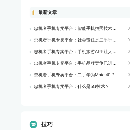
最新文章
忠机者手机专卖平台：智能手机拍照技术将不断升级，成为手机行业的重要趋势
0
忠机者手机专卖平台：社会责任是二手手机市场的使命和价值所在
0
忠机者手机专卖平台：手机旅游APP让人们轻松出行
0
忠机者手机专卖平台：手机品牌竞争已进入新阶段
0
忠机者手机专卖平台：二手华为Mate 40 Pro市场价格持续下跌
0
忠机者手机专卖平台：什么是5G技术？
0
技巧