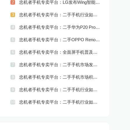
忠机者手机专卖平台：LG发布Wing智能手机，支持双屏交互
2
忠机者手机专卖平台：二手手机行业如何应对供应链管理的挑战
3
忠机者手机专卖平台：二手华为P20 Pro市场价格持续波动
4
忠机者手机专卖平台：二手OPPO Reno 2市场价格相对稳定
5
忠机者手机专卖平台：全面屏手机普及程度逐步提高
6
忠机者手机专卖平台：二手手机市场发展借力5G，迎来新机遇
7
忠机者手机专卖平台：二手手机市场积极推进品牌转型，实现品牌创新和升级
8
忠机者手机专卖平台：二手手机行业如何应对社区运营的重要性
9
忠机者手机专卖平台：二手手机行业如何应对创新驱动的发展
10