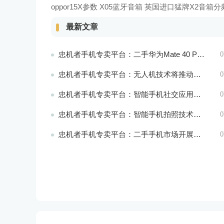
oppor15X参数 X05蓝牙音箱
英国进口猛牌X2音箱分频
最新文章
忠机者手机专卖平台：二手华为Mate 40 Pro市场价格持续波动
0
忠机者手机专卖平台：无人机技术将推动物流行业的智能化发展
0
忠机者手机专卖平台：智能手机社交应用分析
0
忠机者手机专卖平台：智能手机拍照技术将不断升级，成为手机行业的重要趋势
0
忠机者手机专卖平台：二手手机市场开展智能化运营，优化市场流程和效率
0