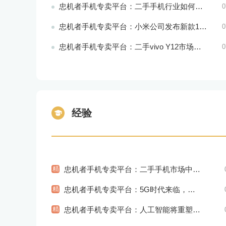
忠机者手机专卖平台：二手手机行业如何应对环境保护的责任
0
忠机者手机专卖平台：小米公司发布新款11T Pro手机，搭载120W快充技术
0
忠机者手机专卖平台：二手vivo Y12市场价格相对稳定
0
经验
精
忠机者手机专卖平台：二手手机市场中的环保理念
精
忠机者手机专卖平台：5G时代来临，手机市场将迎来新变革
精
忠机者手机专卖平台：人工智能将重塑未来医疗产业