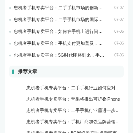
忠机者手机专卖平台：二手手机市场的创新发展和科技引领
07-07
忠机者手机专卖平台：二手手机市场的国际化发展和拓展海外市场
07-07
忠机者手机专卖平台：如何在手机上进行问卷调查？
07-06
忠机者手机专卖平台：手机支付更加普及，移动支付将成为主流
07-06
忠机者手机专卖平台：5G时代即将到来，手机市场面临新机遇与挑战
07-06
推荐文章
忠机者手机专卖平台：二手手机行业如何应对新消费升级的趋势
忠机者手机专卖平台：苹果将推出可折叠iPhone
忠机者手机专卖平台：二手手机行业需进一步扩大市场份额
忠机者手机专卖平台：手机厂商加强品牌营销和用户服务
忠机者手机专卖平台：5G网络改变手机游戏市场格局