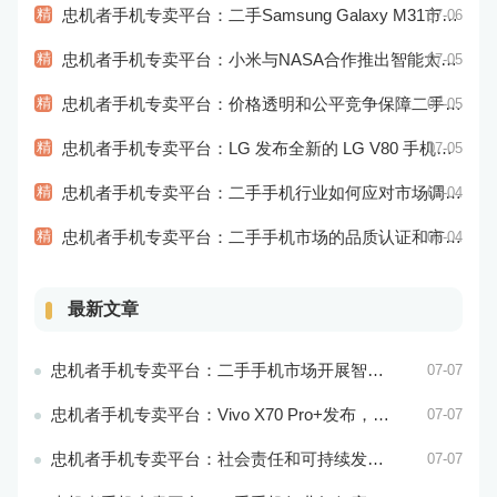
精
忠机者手机专卖平台：二手Samsung Galaxy M31市场价格持续下跌
07-06
精
忠机者手机专卖平台：小米与NASA合作推出智能太空手表
07-05
精
忠机者手机专卖平台：价格透明和公平竞争保障二手手机交易市场的稳定性和健康发展
07-05
精
忠机者手机专卖平台：LG 发布全新的 LG V80 手机，支持 5G 网络
07-05
精
忠机者手机专卖平台：二手手机行业如何应对市场调整的变动
07-04
精
忠机者手机专卖平台：二手手机市场的品质认证和市场溯源
07-04
最新文章
忠机者手机专卖平台：二手手机市场开展智能化运营，优化市场流程和效率
07-07
忠机者手机专卖平台：Vivo X70 Pro+发布，搭载超强的拍照能力和高效的处理器
07-07
忠机者手机专卖平台：社会责任和可持续发展是二手手机行业发展的关键
07-07