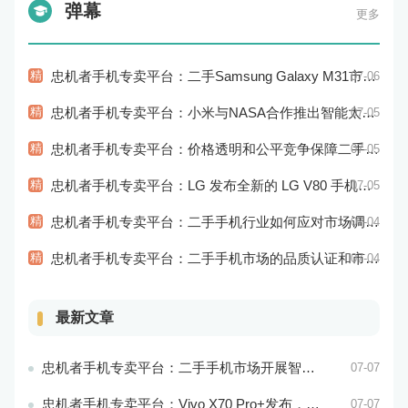
弹幕
更多
精
忠机者手机专卖平台：二手Samsung Galaxy M31市场价格持续下跌
07-06
精
忠机者手机专卖平台：小米与NASA合作推出智能太空手表
07-05
精
忠机者手机专卖平台：价格透明和公平竞争保障二手手机交易市场的稳定性和健康发展
07-05
精
忠机者手机专卖平台：LG 发布全新的 LG V80 手机，支持 5G 网络
07-05
精
忠机者手机专卖平台：二手手机行业如何应对市场调整的变动
07-04
精
忠机者手机专卖平台：二手手机市场的品质认证和市场溯源
07-04
最新文章
忠机者手机专卖平台：二手手机市场开展智能化运营，优化市场流程和效率
07-07
忠机者手机专卖平台：Vivo X70 Pro+发布，搭载超强的拍照能力和高效的处理器
07-07