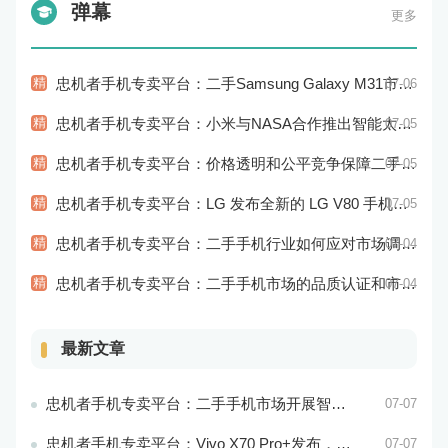
弹幕
更多
精
忠机者手机专卖平台：二手Samsung Galaxy M31市场价格持续下跌
07-06
精
忠机者手机专卖平台：小米与NASA合作推出智能太空手表
07-05
精
忠机者手机专卖平台：价格透明和公平竞争保障二手手机交易市场的稳定性和健康发展
07-05
精
忠机者手机专卖平台：LG 发布全新的 LG V80 手机，支持 5G 网络
07-05
精
忠机者手机专卖平台：二手手机行业如何应对市场调整的变动
07-04
精
忠机者手机专卖平台：二手手机市场的品质认证和市场溯源
07-04
最新文章
忠机者手机专卖平台：二手手机市场开展智能化运营，优化市场流程和效率
07-07
忠机者手机专卖平台：Vivo X70 Pro+发布，搭载超强的拍照能力和高效的处理器
07-07