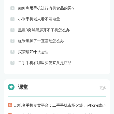
如何利用手机进行有机食品购买？
4
小米手机老人看不清电量
5
黑鲨3突然黑屏开不了机怎么办
6
红米黑屏了一直震动怎么办
7
买荣耀70十大忠告
8
二手手机在哪里买便宜又是正品
9
课堂
更多
精
忠机者手机专卖平台：二手手机市场火爆，iPhone成为最受欢迎的品牌
07-05