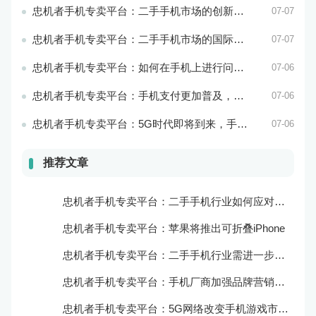
忠机者手机专卖平台：二手手机市场的创新发展和科技引领
07-07
忠机者手机专卖平台：二手手机市场的国际化发展和拓展海外市场
07-07
忠机者手机专卖平台：如何在手机上进行问卷调查？
07-06
忠机者手机专卖平台：手机支付更加普及，移动支付将成为主流
07-06
忠机者手机专卖平台：5G时代即将到来，手机市场面临新机遇与挑战
07-06
推荐文章
忠机者手机专卖平台：二手手机行业如何应对新消费升级的趋势
忠机者手机专卖平台：苹果将推出可折叠iPhone
忠机者手机专卖平台：二手手机行业需进一步扩大市场份额
忠机者手机专卖平台：手机厂商加强品牌营销和用户服务
忠机者手机专卖平台：5G网络改变手机游戏市场格局