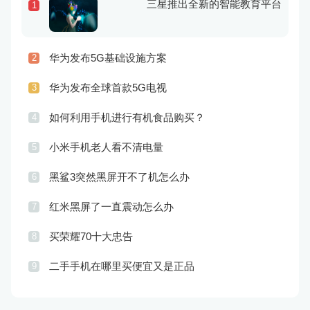
三星推出全新的智能教育平台
1
华为发布5G基础设施方案
2
华为发布全球首款5G电视
3
如何利用手机进行有机食品购买？
4
小米手机老人看不清电量
5
黑鲨3突然黑屏开不了机怎么办
6
红米黑屏了一直震动怎么办
7
买荣耀70十大忠告
8
二手手机在哪里买便宜又是正品
9