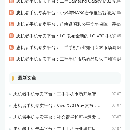
精
忠机者手机专卖平台：二手Samsung Galaxy M31市场价格持续下跌
07-06
精
忠机者手机专卖平台：小米与NASA合作推出智能太空手表
07-05
精
忠机者手机专卖平台：价格透明和公平竞争保障二手手机交易市场的稳定性和健康发展
07-05
精
忠机者手机专卖平台：LG 发布全新的 LG V80 手机，支持 5G 网络
07-05
精
忠机者手机专卖平台：二手手机行业如何应对市场调整的变动
07-04
精
忠机者手机专卖平台：二手手机市场的品质认证和市场溯源
07-04
最新文章
忠机者手机专卖平台：二手手机市场开展智能化运营，优化市场流程和效率
07-07
忠机者手机专卖平台：Vivo X70 Pro+发布，搭载超强的拍照能力和高效的处理器
07-07
忠机者手机专卖平台：社会责任和可持续发展是二手手机行业发展的关键
07-07
忠机者手机专卖平台：二手手机行业如何应对环境保护的责任
07-07