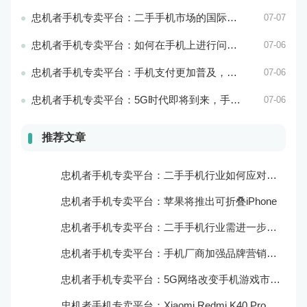
忠机者手机专卖平台：二手手机市场的国际化发展和拓展海外市场
07-07
忠机者手机专卖平台：如何在手机上进行问卷调查？
07-06
忠机者手机专卖平台：手机支付更加普及，移动支付将成为主流
07-06
忠机者手机专卖平台：5G时代即将到来，手机市场面临新机遇与挑战
07-06
推荐文章
忠机者手机专卖平台：二手手机行业如何应对新消费升级的趋势
忠机者手机专卖平台：苹果将推出可折叠iPhone
忠机者手机专卖平台：二手手机行业需进一步扩大市场份额
忠机者手机专卖平台：手机厂商加强品牌营销和用户服务
忠机者手机专卖平台：5G网络改变手机游戏市场格局
忠机者手机专卖平台：Xiaomi Redmi K40 Pro发布，搭载顶级的处理器和优秀的摄像头