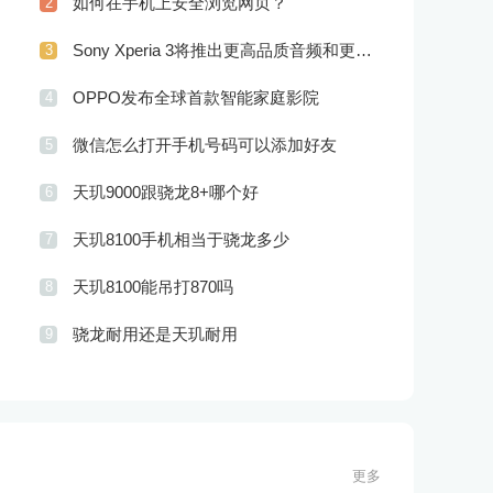
如何在手机上安全浏览网页？
2
Sony Xperia 3将推出更高品质音频和更优秀摄像技术
3
OPPO发布全球首款智能家庭影院
4
微信怎么打开手机号码可以添加好友
5
天玑9000跟骁龙8+哪个好
6
天玑8100手机相当于骁龙多少
7
天玑8100能吊打870吗
8
骁龙耐用还是天玑耐用
9
更多