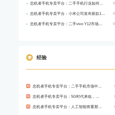
忠机者手机专卖平台：二手手机行业如何应对环境保护的责任
0
忠机者手机专卖平台：小米公司发布新款11T Pro手机，搭载120W快充技术
0
忠机者手机专卖平台：二手vivo Y12市场价格相对稳定
0
经验
精
忠机者手机专卖平台：二手手机市场中的环保理念
精
忠机者手机专卖平台：5G时代来临，手机市场将迎来新变革
精
忠机者手机专卖平台：人工智能将重塑未来医疗产业