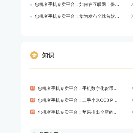
忠机者手机专卖平台：如何在互联网上保持安全？
0
忠机者手机专卖平台：华为发布全球首款智能物业管理系统
0
知识
精
忠机者手机专卖平台：手机数字化货币应用陆续推出
精
忠机者手机专卖平台：二手小米CC9 Pro市场价格持续下跌
精
忠机者手机专卖平台：苹果推出全新的智能语音交互系统