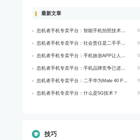
最新文章
忠机者手机专卖平台：智能手机拍照技术将不断升级，成为手机行业的重要趋势
0
忠机者手机专卖平台：社会责任是二手手机市场的使命和价值所在
0
忠机者手机专卖平台：手机旅游APP让人们轻松出行
0
忠机者手机专卖平台：手机品牌竞争已进入新阶段
0
忠机者手机专卖平台：二手华为Mate 40 Pro市场价格持续下跌
0
忠机者手机专卖平台：什么是5G技术？
0
技巧