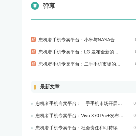
弹幕
精
忠机者手机专卖平台：小米与NASA合作推出智能太空手表
精
忠机者手机专卖平台：LG 发布全新的 LG V80 手机，支持 5G 网络
精
忠机者手机专卖平台：二手手机市场的品质认证和市场溯源
最新文章
忠机者手机专卖平台：二手手机市场开展智能化运营，优化市场流程和效率
0
忠机者手机专卖平台：Vivo X70 Pro+发布，搭载超强的拍照能力和高效的处理器
0
忠机者手机专卖平台：社会责任和可持续发展是二手手机行业发展的关键
0