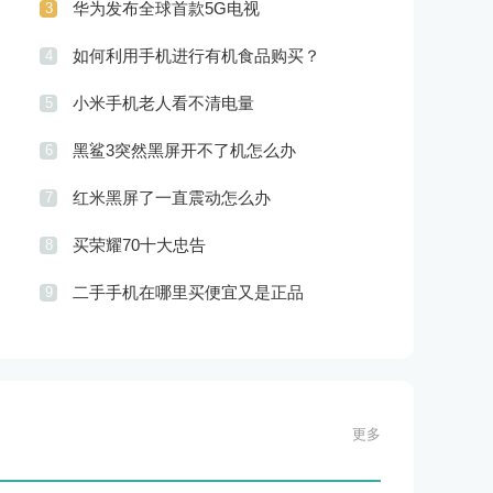
华为发布全球首款5G电视
3
如何利用手机进行有机食品购买？
4
小米手机老人看不清电量
5
黑鲨3突然黑屏开不了机怎么办
6
红米黑屏了一直震动怎么办
7
买荣耀70十大忠告
8
二手手机在哪里买便宜又是正品
9
更多