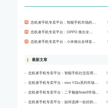
精
忠机者手机专卖平台：智能手机市场的信息安全挑战
精
忠机者手机专卖平台：OPPO 推出全新 A74 手机，采用 AMOLED 屏幕和大容量电池
精
忠机者手机专卖平台：小米推出全球首款智能床垫
最新文章
忠机者手机专卖平台：智能手机社交应用分析
0
忠机者手机专卖平台：vivo Y31s系列市场价格走势平稳
0
忠机者手机专卖平台：二手魅族Note9市场价格持续下跌
0
忠机者手机专卖平台：如何选择一款好的二手手机应用？
0