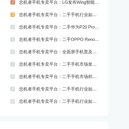
忠机者手机专卖平台：LG发布Wing智能手机，支持双屏交互
2
忠机者手机专卖平台：二手手机行业如何应对供应链管理的挑战
3
忠机者手机专卖平台：二手华为P20 Pro市场价格持续波动
4
忠机者手机专卖平台：二手OPPO Reno 2市场价格相对稳定
5
忠机者手机专卖平台：全面屏手机普及程度逐步提高
6
忠机者手机专卖平台：二手手机市场发展借力5G，迎来新机遇
7
忠机者手机专卖平台：二手手机市场积极推进品牌转型，实现品牌创新和升级
8
忠机者手机专卖平台：二手手机行业如何应对社区运营的重要性
9
忠机者手机专卖平台：二手手机行业如何应对创新驱动的发展
10