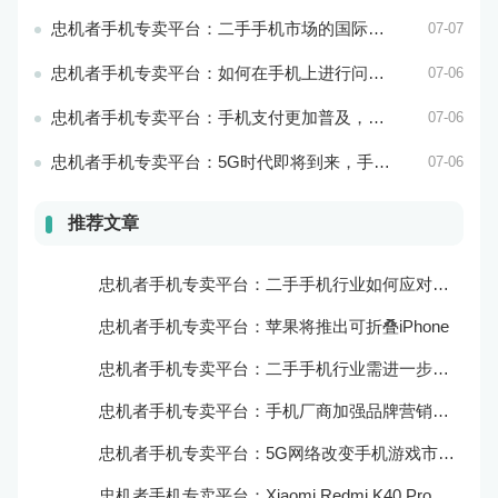
忠机者手机专卖平台：二手手机市场的国际化发展和拓展海外市场
07-07
忠机者手机专卖平台：如何在手机上进行问卷调查？
07-06
忠机者手机专卖平台：手机支付更加普及，移动支付将成为主流
07-06
忠机者手机专卖平台：5G时代即将到来，手机市场面临新机遇与挑战
07-06
推荐文章
忠机者手机专卖平台：二手手机行业如何应对新消费升级的趋势
忠机者手机专卖平台：苹果将推出可折叠iPhone
忠机者手机专卖平台：二手手机行业需进一步扩大市场份额
忠机者手机专卖平台：手机厂商加强品牌营销和用户服务
忠机者手机专卖平台：5G网络改变手机游戏市场格局
忠机者手机专卖平台：Xiaomi Redmi K40 Pro发布，搭载顶级的处理器和优秀的摄像头