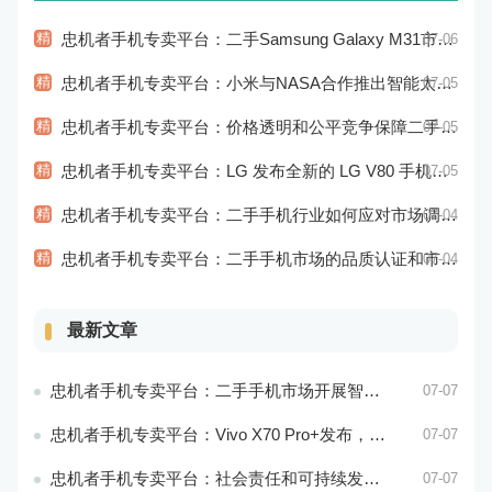
精
忠机者手机专卖平台：二手Samsung Galaxy M31市场价格持续下跌
07-06
精
忠机者手机专卖平台：小米与NASA合作推出智能太空手表
07-05
精
忠机者手机专卖平台：价格透明和公平竞争保障二手手机交易市场的稳定性和健康发展
07-05
精
忠机者手机专卖平台：LG 发布全新的 LG V80 手机，支持 5G 网络
07-05
精
忠机者手机专卖平台：二手手机行业如何应对市场调整的变动
07-04
精
忠机者手机专卖平台：二手手机市场的品质认证和市场溯源
07-04
最新文章
忠机者手机专卖平台：二手手机市场开展智能化运营，优化市场流程和效率
07-07
忠机者手机专卖平台：Vivo X70 Pro+发布，搭载超强的拍照能力和高效的处理器
07-07
忠机者手机专卖平台：社会责任和可持续发展是二手手机行业发展的关键
07-07