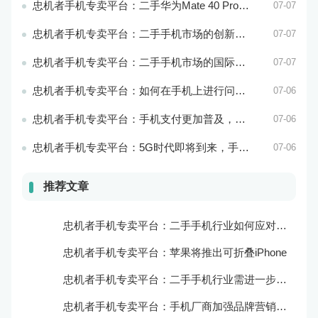
忠机者手机专卖平台：二手华为Mate 40 Pro市场价格持续波动
07-07
忠机者手机专卖平台：二手手机市场的创新发展和科技引领
07-07
忠机者手机专卖平台：二手手机市场的国际化发展和拓展海外市场
07-07
忠机者手机专卖平台：如何在手机上进行问卷调查？
07-06
忠机者手机专卖平台：手机支付更加普及，移动支付将成为主流
07-06
忠机者手机专卖平台：5G时代即将到来，手机市场面临新机遇与挑战
07-06
推荐文章
忠机者手机专卖平台：二手手机行业如何应对新消费升级的趋势
忠机者手机专卖平台：苹果将推出可折叠iPhone
忠机者手机专卖平台：二手手机行业需进一步扩大市场份额
忠机者手机专卖平台：手机厂商加强品牌营销和用户服务