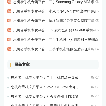
精
忠机者手机专卖平台：二手Samsung Galaxy M31市场价格持续下跌
07-06
精
忠机者手机专卖平台：小米与NASA合作推出智能太空手表
07-05
精
忠机者手机专卖平台：价格透明和公平竞争保障二手手机交易市场的稳定性和健康发展
07-05
精
忠机者手机专卖平台：LG 发布全新的 LG V80 手机，支持 5G 网络
07-05
精
忠机者手机专卖平台：二手手机行业如何应对市场调整的变动
07-04
精
忠机者手机专卖平台：二手手机市场的品质认证和市场溯源
07-04
最新文章
忠机者手机专卖平台：二手手机市场开展智能化运营，优化市场流程和效率
07-07
忠机者手机专卖平台：Vivo X70 Pro+发布，搭载超强的拍照能力和高效的处理器
07-07
忠机者手机专卖平台：社会责任和可持续发展是二手手机行业发展的关键
07-07
忠机者手机专卖平台：二手手机行业如何应对环境保护的责任
07-07