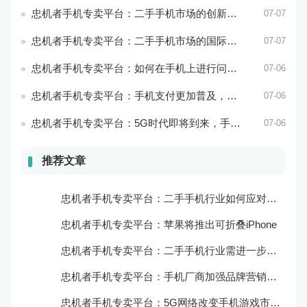
忠机者手机专卖平台：二手手机市场的创新发展和科技引领
07-07
忠机者手机专卖平台：二手手机市场的国际化发展和拓展海外市场
07-07
忠机者手机专卖平台：如何在手机上进行问卷调查？
07-06
忠机者手机专卖平台：手机支付更加普及，移动支付将成为主流
07-06
忠机者手机专卖平台：5G时代即将到来，手机市场面临新机遇与挑战
07-06
推荐文章
忠机者手机专卖平台：二手手机行业如何应对新消费升级的趋势
忠机者手机专卖平台：苹果将推出可折叠iPhone
忠机者手机专卖平台：二手手机行业需进一步扩大市场份额
忠机者手机专卖平台：手机厂商加强品牌营销和用户服务
忠机者手机专卖平台：5G网络改变手机游戏市场格局