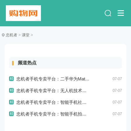
忠机者
>
课堂
>
频道热点
精
忠机者手机专卖平台：二手华为Mate 40 Pro市场价格持续波动
07-07
精
忠机者手机专卖平台：无人机技术将推动物流行业的智能化发展
07-07
精
忠机者手机专卖平台：智能手机社交应用分析
07-07
精
忠机者手机专卖平台：智能手机拍照技术将不断升级，成为手机行业的重要趋势
07-07