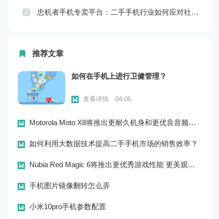
查看详情
07-06
忠机者手机专卖平台：二手手机行业如何应对社会民生问题
7
查看详情
07-05
推荐文章
如何在手机上进行卫健管理？
查看详情
04-06
Motorola Moto X8将推出更耐久机身和更优良音频效
果
查看详情
04-06
如何利用大数据技术提高二手手机市场的销售效率？
查看详情
04-06
Nubia Red Magic 6将推出更优秀游戏性能 更美观的
外观设计
查看详情
04-06
手机图片镜像翻转怎么弄
查看详情
03-12
小米10pro手机参数配置
查看详情
03-12