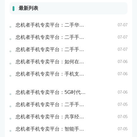
最新列表
忠机者手机专卖平台：二手华为Mate 40 Pro市场价格持续波动
07-07
忠机者手机专卖平台：二手手机市场的创新发展和科技引领
07-07
忠机者手机专卖平台：二手手机市场的国际化发展和拓展海外市场
07-07
忠机者手机专卖平台：如何在手机上进行问卷调查？
07-06
忠机者手机专卖平台：手机支付更加普及，移动支付将成为主流
07-06
忠机者手机专卖平台：5G时代即将到来，手机市场面临新机遇与挑战
07-06
忠机者手机专卖平台：二手手机市场火爆，iPhone成为最受欢迎的品牌
07-05
忠机者手机专卖平台：共享经济模式在二手手机市场的应用和探索
07-05
忠机者手机专卖平台：智能手机市场下的社交新风尚
07-05