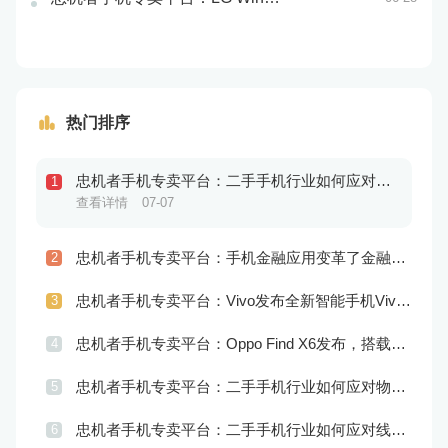
热门排序
忠机者手机专卖平台：二手手机行业如何应对自动化生产的趋势
1
查看详情
07-07
忠机者手机专卖平台：手机金融应用变革了金融行业
2
查看详情
07-07
忠机者手机专卖平台：Vivo发布全新智能手机Vivo Y90
3
查看详情
07-07
忠机者手机专卖平台：Oppo Find X6发布，搭载高通骁龙898芯片
4
查看详情
07-06
忠机者手机专卖平台：二手手机行业如何应对物流运营的优化
5
查看详情
07-06
忠机者手机专卖平台：二手手机行业如何应对线上线下融合的发展趋势
6