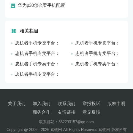
华为p30怎么看手机配置
查看详情
03-12
相关栏目
忠机者手机专卖平台：
忠机者手机专卖平台：
二手手机市场开展智能
Vivo X70 Pro+发布，搭
忠机者手机专卖平台：
忠机者手机专卖平台：
化运营，优化市场流程
载超强的拍照能力和高
社会责任和可持续发展
二手手机行业如何应对
忠机者手机专卖平台：
忠机者手机专卖平台：
和效率
效的处理器
是二手手机行业发展的
环境保护的责任
小米公司发布新款11T
二手vivo Y12市场价格
忠机者手机专卖平台：
关键
Pro手机，搭载120W快
相对稳定
二手Samsung Galaxy
充技术
M31市场价格持续下跌
关于我们
加入我们
联系我们
举报投诉
版权申明
商务合作
友情链接
意见反馈
联系邮箱：362293157@qq.com
Copyright @ 2006 -
2026
购物网 All Rights Reserved 购物网 版权所有